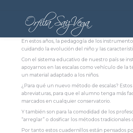
En estos años, la pedagogía de los instrument
cuidando la evolución del niño y las característ
Con el sistema educativo de nuestro país se ins
apoyarnos en las escalas como vehículo de la t
un material adaptado a los niños.
¿Para qué un nuevo método de escalas? Estos c
abreviaturas, para que el alumno tenga más faci
marcados en cualquier conservatorio.
Y también son para la comodidad de los profe
“arreglar” o dosificar los métodos tradicionales
Por tanto estos cuadernillos están pensados 