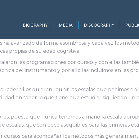
BIOGRAPHY
MEDIA
DISCOGRAPHY
PUBLI
os ha avanzado de forma asombrosa y cada vez los método
icas propias de su edad cognitiva.
talaron las programaciones por cursos y con ellas también
écnica del instrumento y por ello las incluimos en las 
uadernillos quieren reunir las escalas que pedimos en l
lidad en saber lo que tiene que estudiar siguiendo un or
sores, puesto que nunca tenemos a mano la escala apro
 de escalas, que son poco asequibles para las primeras eta
por cursos para acompañar los métodos más generalment