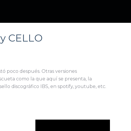
 y CELLO
stó poco después. Otras versiones
scueta como la que aquí se presenta, la
llo discográfico IBS, en spotify, youtube, etc.