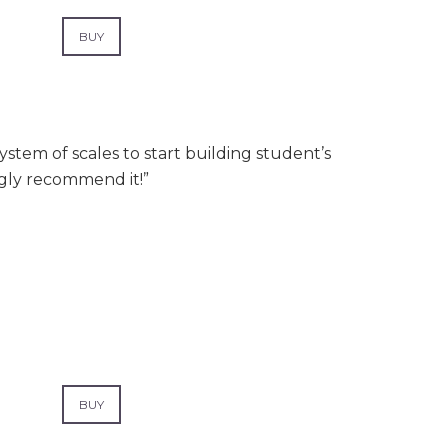
BUY
ystem of scales to start building student’s
ongly recommend it!”
BUY