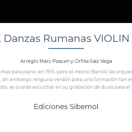
Danzas Rumanas VIOLIN
Arreglo Marc Paquin y Orfilia Saiz Vega
as para piano, en 1915, pero el mismo Bartók las orque
, sin embargo ninguna versión para una formación tan e
sta, se puede escuchar en su grabación de duos para el se
Ediciones Sibemol