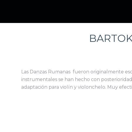
BARTOK 
Las Danzas Rumanas fueron originalmente escrit
instrumentales se han hecho con posterioridad
adaptación para violín y violonchelo. Muy efecti