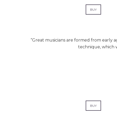
BUY
“Great musicians are formed from early age
technique, which wi
BUY