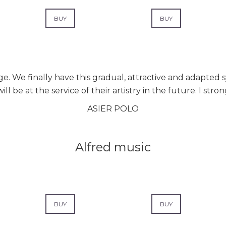
BUY
BUY
. We finally have this gradual, attractive and adapted s
ll be at the service of their artistry in the future. I str
ASIER POLO
Alfred music
BUY
BUY